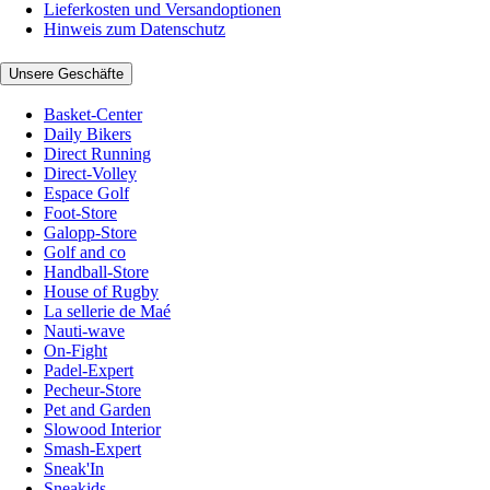
Lieferkosten und Versandoptionen
Hinweis zum Datenschutz
Unsere Geschäfte
Basket-Center
Daily Bikers
Direct Running
Direct-Volley
Espace Golf
Foot-Store
Galopp-Store
Golf and co
Handball-Store
House of Rugby
La sellerie de Maé
Nauti-wave
On-Fight
Padel-Expert
Pecheur-Store
Pet and Garden
Slowood Interior
Smash-Expert
Sneak'In
Sneakids