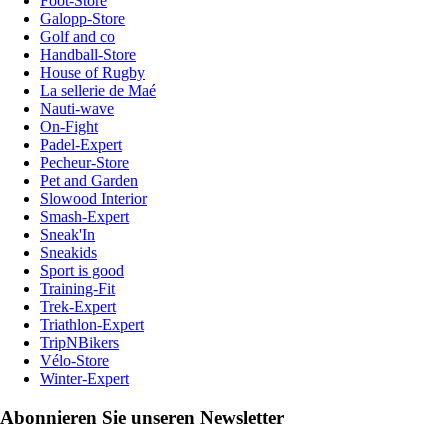
Foot-Store
Galopp-Store
Golf and co
Handball-Store
House of Rugby
La sellerie de Maé
Nauti-wave
On-Fight
Padel-Expert
Pecheur-Store
Pet and Garden
Slowood Interior
Smash-Expert
Sneak'In
Sneakids
Sport is good
Training-Fit
Trek-Expert
Triathlon-Expert
TripNBikers
Vélo-Store
Winter-Expert
Abonnieren Sie unseren Newsletter