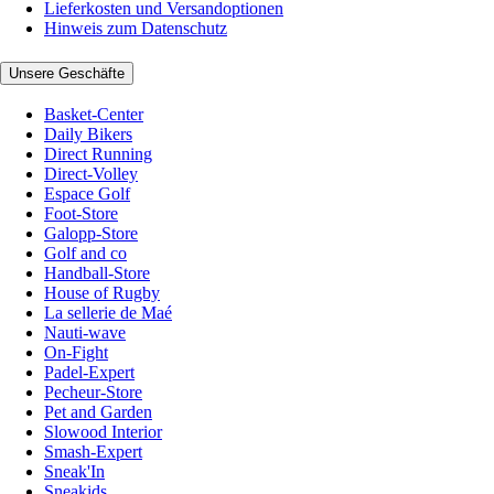
Lieferkosten und Versandoptionen
Hinweis zum Datenschutz
Unsere Geschäfte
Basket-Center
Daily Bikers
Direct Running
Direct-Volley
Espace Golf
Foot-Store
Galopp-Store
Golf and co
Handball-Store
House of Rugby
La sellerie de Maé
Nauti-wave
On-Fight
Padel-Expert
Pecheur-Store
Pet and Garden
Slowood Interior
Smash-Expert
Sneak'In
Sneakids