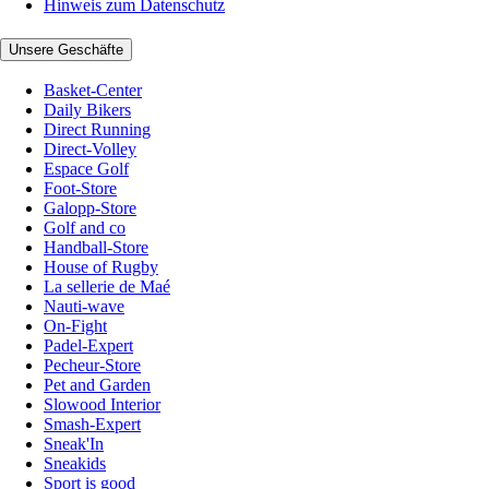
Hinweis zum Datenschutz
Unsere Geschäfte
Basket-Center
Daily Bikers
Direct Running
Direct-Volley
Espace Golf
Foot-Store
Galopp-Store
Golf and co
Handball-Store
House of Rugby
La sellerie de Maé
Nauti-wave
On-Fight
Padel-Expert
Pecheur-Store
Pet and Garden
Slowood Interior
Smash-Expert
Sneak'In
Sneakids
Sport is good