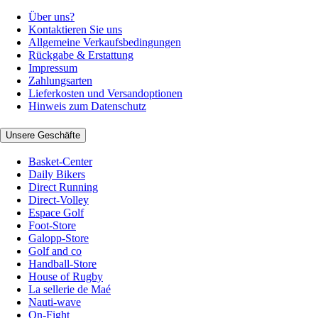
Über uns?
Kontaktieren Sie uns
Allgemeine Verkaufsbedingungen
Rückgabe & Erstattung
Impressum
Zahlungsarten
Lieferkosten und Versandoptionen
Hinweis zum Datenschutz
Unsere Geschäfte
Basket-Center
Daily Bikers
Direct Running
Direct-Volley
Espace Golf
Foot-Store
Galopp-Store
Golf and co
Handball-Store
House of Rugby
La sellerie de Maé
Nauti-wave
On-Fight