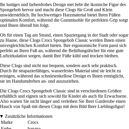
Ihr lustiges und farbenfrohes Design met hebt die ikonische Figur des
Spongebob hervor und macht diese Clogs für Groß und Klein
unwiderstehlich. Ihr hochwertiges Harzmaterial bietet Ihren Füßen
optimalen Komfort, während die Gummisohle für perfekten Grip sorgt
und Ihnen überall hin folgt.
Ob für einen Tag am Strand, einen Spaziergang in der Stadt oder sogar
zu Hause, diese Clogs Crocs Spongebob Classic werden Ihnen einen
unvergleichlichen Komfort bieten. Ihre ergonomische Form passt sich
perfekt an Ihren Fuß an, während die Belüftungslöcher für eine gute
Luftzirkulation sorgen, damit Ihre Füße kühl und trocken bleiben.
Diese Clogs sind nicht nur bequem, sondern auch sehr praktisch.
Durch ihr strapazierfähiges, wasserfestes Material sind sie leicht zu
reinigen, während das schnürsenkellose Design es Ihnen ermöglicht,
sie im Handumdrehen an- und auszuziehen.
Die Clogs Crocs Spongebob Classic sind in verschiedenen Größen
erhältlich und eignen sich sowohl für Kinder als auch für Erwachsene.
Also warten Sie nicht länger und verleihen Sie Ihrer Garderobe einen
Hauch von Spaß mit diesen Clogs mit dem Bild Ihrer Lieblingsfigur!
Zusätzliche Informationen
Marke
Crocs
Farbe
banana