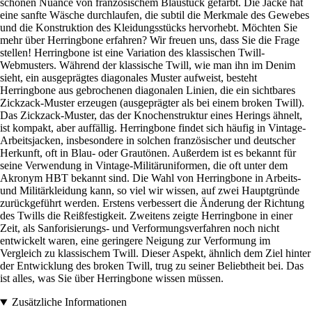
schönen Nuance von französischem Blaustück gefärbt. Die Jacke hat
eine sanfte Wäsche durchlaufen, die subtil die Merkmale des Gewebes
und die Konstruktion des Kleidungsstücks hervorhebt. Möchten Sie
mehr über Herringbone erfahren? Wir freuen uns, dass Sie die Frage
stellen! Herringbone ist eine Variation des klassischen Twill-
Webmusters. Während der klassische Twill, wie man ihn im Denim
sieht, ein ausgeprägtes diagonales Muster aufweist, besteht
Herringbone aus gebrochenen diagonalen Linien, die ein sichtbares
Zickzack-Muster erzeugen (ausgeprägter als bei einem broken Twill).
Das Zickzack-Muster, das der Knochenstruktur eines Herings ähnelt,
ist kompakt, aber auffällig. Herringbone findet sich häufig in Vintage-
Arbeitsjacken, insbesondere in solchen französischer und deutscher
Herkunft, oft in Blau- oder Grautönen. Außerdem ist es bekannt für
seine Verwendung in Vintage-Militäruniformen, die oft unter dem
Akronym HBT bekannt sind. Die Wahl von Herringbone in Arbeits-
und Militärkleidung kann, so viel wir wissen, auf zwei Hauptgründe
zurückgeführt werden. Erstens verbessert die Änderung der Richtung
des Twills die Reißfestigkeit. Zweitens zeigte Herringbone in einer
Zeit, als Sanforisierungs- und Verformungsverfahren noch nicht
entwickelt waren, eine geringere Neigung zur Verformung im
Vergleich zu klassischem Twill. Dieser Aspekt, ähnlich dem Ziel hinter
der Entwicklung des broken Twill, trug zu seiner Beliebtheit bei. Das
ist alles, was Sie über Herringbone wissen müssen.
Zusätzliche Informationen