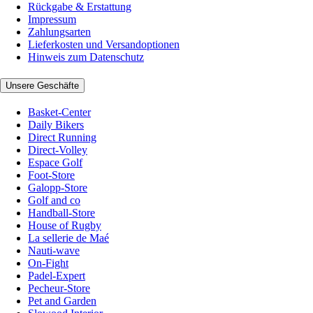
Rückgabe & Erstattung
Impressum
Zahlungsarten
Lieferkosten und Versandoptionen
Hinweis zum Datenschutz
Unsere Geschäfte
Basket-Center
Daily Bikers
Direct Running
Direct-Volley
Espace Golf
Foot-Store
Galopp-Store
Golf and co
Handball-Store
House of Rugby
La sellerie de Maé
Nauti-wave
On-Fight
Padel-Expert
Pecheur-Store
Pet and Garden