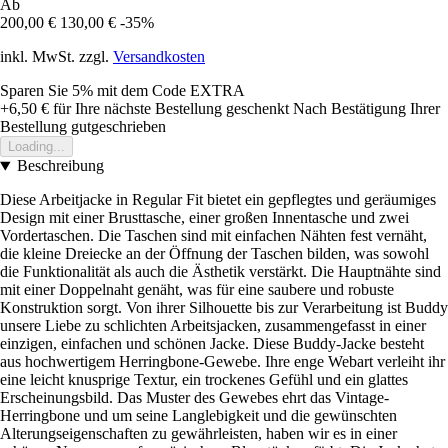
Ab
200,00 €
130,00 €
-35%
inkl. MwSt. zzgl.
Versandkosten
Sparen Sie 5%
mit dem Code
EXTRA
+6,50 €
für Ihre nächste Bestellung geschenkt
Nach Bestätigung Ihrer
Bestellung gutgeschrieben
Loading...
Beschreibung
Diese Arbeitjacke in Regular Fit bietet ein gepflegtes und geräumiges
Design mit einer Brusttasche, einer großen Innentasche und zwei
Vordertaschen. Die Taschen sind mit einfachen Nähten fest vernäht,
die kleine Dreiecke an der Öffnung der Taschen bilden, was sowohl
die Funktionalität als auch die Ästhetik verstärkt. Die Hauptnähte sind
mit einer Doppelnaht genäht, was für eine saubere und robuste
Konstruktion sorgt. Von ihrer Silhouette bis zur Verarbeitung ist Buddy
unsere Liebe zu schlichten Arbeitsjacken, zusammengefasst in einer
einzigen, einfachen und schönen Jacke. Diese Buddy-Jacke besteht
aus hochwertigem Herringbone-Gewebe. Ihre enge Webart verleiht ihr
eine leicht knusprige Textur, ein trockenes Gefühl und ein glattes
Erscheinungsbild. Das Muster des Gewebes ehrt das Vintage-
Herringbone und um seine Langlebigkeit und die gewünschten
Alterungseigenschaften zu gewährleisten, haben wir es in einer