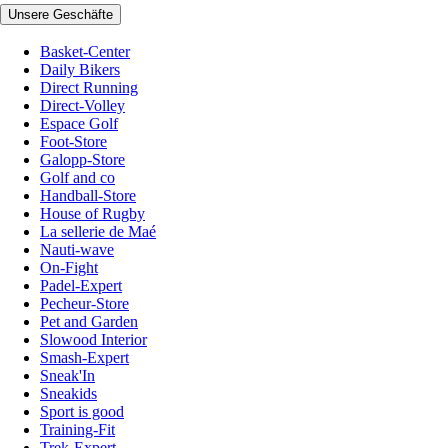
Unsere Geschäfte
Basket-Center
Daily Bikers
Direct Running
Direct-Volley
Espace Golf
Foot-Store
Galopp-Store
Golf and co
Handball-Store
House of Rugby
La sellerie de Maé
Nauti-wave
On-Fight
Padel-Expert
Pecheur-Store
Pet and Garden
Slowood Interior
Smash-Expert
Sneak'In
Sneakids
Sport is good
Training-Fit
Trek-Expert