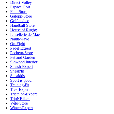
Direct-Volley
Espace Golf
Foot-Store
Galopp-Store
Golf and co
Handball-Store
House of Rugby
La sellerie de Maé
Nauti-wave
On-Fight
Padel-Expert
Pecheur-Store
Pet and Garden
Slowood Interior
Smash-Expert
Sneak'In
Sneakids
Sport is good
Training-Fit
Trek-Expert
Triathlon-Expert
TripNBikers
Vélo-Store
Winter-Expert