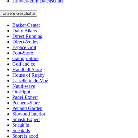
Hinweis zum Datenschutz
Unsere Geschäfte
Basket-Center
Daily Bikers
Direct Running
Direct-Volley
Espace Golf
Foot-Store
Galopp-Store
Golf and co
Handball-Store
House of Rugby
La sellerie de Maé
Nauti-wave
On-Fight
Padel-Expert
Pecheur-Store
Pet and Garden
Slowood Interior
Smash-Expert
Sneak'In
Sneakids
Sport is good