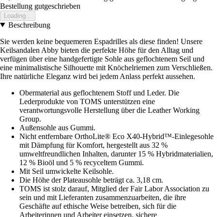
Bestellung gutgeschrieben
Loading...
Beschreibung
Sie werden keine bequemeren Espadrilles als diese finden! Unsere
Keilsandalen Abby bieten die perfekte Höhe für den Alltag und
verfügen über eine handgefertigte Sohle aus geflochtenem Seil und
eine minimalistische Silhouette mit Knöchelriemen zum Verschließen.
Ihre natürliche Eleganz wird bei jedem Anlass perfekt aussehen.
Obermaterial aus geflochtenem Stoff und Leder. Die
Lederprodukte von TOMS unterstützen eine
verantwortungsvolle Herstellung über die Leather Working
Group.
Außensohle aus Gummi.
Nicht entfernbare OrthoLite® Eco X40-Hybrid™-Einlegesohle
mit Dämpfung für Komfort, hergestellt aus 32 %
umweltfreundlichen Inhalten, darunter 15 % Hybridmaterialien,
12 % Bioöl und 5 % recyceltem Gummi.
Mit Seil umwickelte Keilsohle.
Die Höhe der Plateausohle beträgt ca. 3,18 cm.
TOMS ist stolz darauf, Mitglied der Fair Labor Association zu
sein und mit Lieferanten zusammenzuarbeiten, die ihre
Geschäfte auf ethische Weise betreiben, sich für die
Arbeiterinnen und Arbeiter einsetzen, sichere