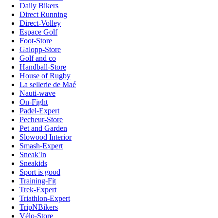
Daily Bikers
Direct Running
Direct-Volley
Espace Golf
Foot-Store
Galopp-Store
Golf and co
Handball-Store
House of Rugby
La sellerie de Maé
Nauti-wave
On-Fight
Padel-Expert
Pecheur-Store
Pet and Garden
Slowood Interior
Smash-Expert
Sneak'In
Sneakids
Sport is good
Training-Fit
Trek-Expert
Triathlon-Expert
TripNBikers
Vélo-Store