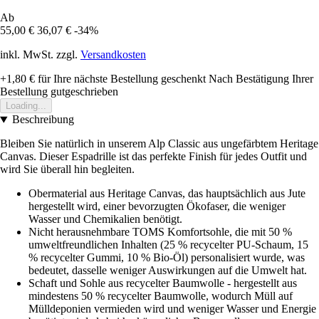
Ab
55,00 €
36,07 €
-34%
inkl. MwSt. zzgl.
Versandkosten
+1,80 €
für Ihre nächste Bestellung geschenkt
Nach Bestätigung Ihrer
Bestellung gutgeschrieben
Loading...
Beschreibung
Bleiben Sie natürlich in unserem Alp Classic aus ungefärbtem Heritage
Canvas. Dieser Espadrille ist das perfekte Finish für jedes Outfit und
wird Sie überall hin begleiten.
Obermaterial aus Heritage Canvas, das hauptsächlich aus Jute
hergestellt wird, einer bevorzugten Ökofaser, die weniger
Wasser und Chemikalien benötigt.
Nicht herausnehmbare TOMS Komfortsohle, die mit 50 %
umweltfreundlichen Inhalten (25 % recycelter PU-Schaum, 15
% recycelter Gummi, 10 % Bio-Öl) personalisiert wurde, was
bedeutet, dasselle weniger Auswirkungen auf die Umwelt hat.
Schaft und Sohle aus recycelter Baumwolle - hergestellt aus
mindestens 50 % recycelter Baumwolle, wodurch Müll auf
Mülldeponien vermieden wird und weniger Wasser und Energie