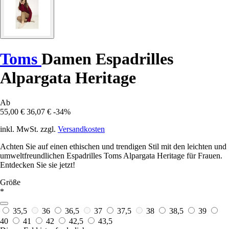
Toms
Damen Espadrilles
Alpargata Heritage
Ab
55,00 €
36,07 €
-34%
inkl. MwSt. zzgl.
Versandkosten
Achten Sie auf einen ethischen und trendigen Stil mit den leichten und
umweltfreundlichen Espadrilles Toms Alpargata Heritage für Frauen.
Entdecken Sie sie jetzt!
Größe
*
35,5
36
36,5
37
37,5
38
38,5
39
40
41
42
42,5
43,5