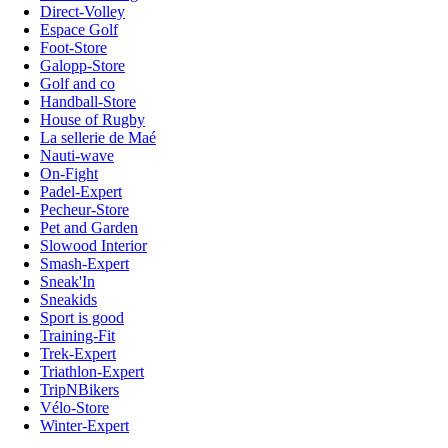
Direct-Volley
Espace Golf
Foot-Store
Galopp-Store
Golf and co
Handball-Store
House of Rugby
La sellerie de Maé
Nauti-wave
On-Fight
Padel-Expert
Pecheur-Store
Pet and Garden
Slowood Interior
Smash-Expert
Sneak'In
Sneakids
Sport is good
Training-Fit
Trek-Expert
Triathlon-Expert
TripNBikers
Vélo-Store
Winter-Expert