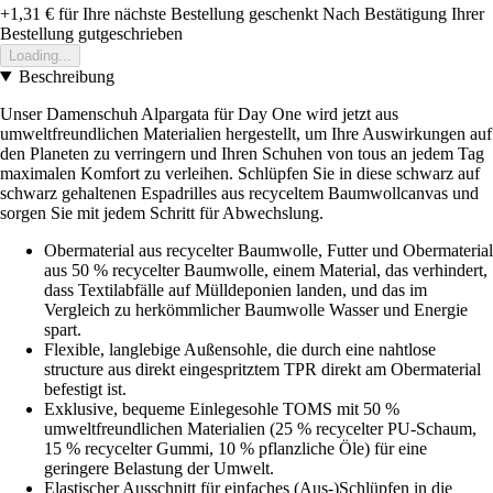
+1,31 €
für Ihre nächste Bestellung geschenkt
Nach Bestätigung Ihrer
Bestellung gutgeschrieben
Loading...
Beschreibung
Unser Damenschuh Alpargata für Day One wird jetzt aus
umweltfreundlichen Materialien hergestellt, um Ihre Auswirkungen auf
den Planeten zu verringern und Ihren Schuhen von tous an jedem Tag
maximalen Komfort zu verleihen. Schlüpfen Sie in diese schwarz auf
schwarz gehaltenen Espadrilles aus recyceltem Baumwollcanvas und
sorgen Sie mit jedem Schritt für Abwechslung.
Obermaterial aus recycelter Baumwolle, Futter und Obermaterial
aus 50 % recycelter Baumwolle, einem Material, das verhindert,
dass Textilabfälle auf Mülldeponien landen, und das im
Vergleich zu herkömmlicher Baumwolle Wasser und Energie
spart.
Flexible, langlebige Außensohle, die durch eine nahtlose
structure aus direkt eingespritztem TPR direkt am Obermaterial
befestigt ist.
Exklusive, bequeme Einlegesohle TOMS mit 50 %
umweltfreundlichen Materialien (25 % recycelter PU-Schaum,
15 % recycelter Gummi, 10 % pflanzliche Öle) für eine
geringere Belastung der Umwelt.
Elastischer Ausschnitt für einfaches (Aus-)Schlüpfen in die