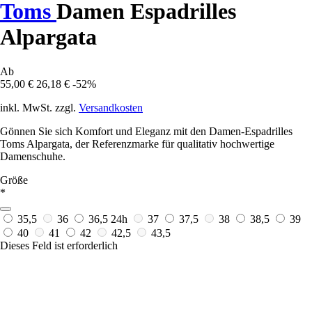
Toms
Damen Espadrilles
Alpargata
Ab
55,00 €
26,18 €
-52%
inkl. MwSt. zzgl.
Versandkosten
Gönnen Sie sich Komfort und Eleganz mit den Damen-Espadrilles
Toms Alpargata, der Referenzmarke für qualitativ hochwertige
Damenschuhe.
Größe
*
35,5
36
36,5
24h
37
37,5
38
38,5
39
40
41
42
42,5
43,5
Dieses Feld ist erforderlich