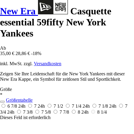
New Era
Casquette
essential 59fifty New York
Yankees
Ab
35,00 €
28,86 €
-18%
inkl. MwSt. zzgl.
Versandkosten
Zeigen Sie Ihre Leidenschaft für die New York Yankees mit dieser
New Era Kappe, ein Symbol für zeitlosen Stil und Sportlichkeit.
Größe
*
Größentabelle
6 7/8
24h
7
24h
7 1/2
7 1/4
24h
7 1/8
24h
7
3/4
24h
7 3/8
7 5/8
7 7/8
8
24h
8 1/4
Dieses Feld ist erforderlich