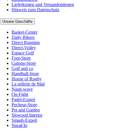
Lieferkosten und Versandoptionen
Hinweis zum Datenschutz
Unsere Geschäfte
Basket-Center
Daily Bikers
Direct Running
Direct-Volley
Espace Golf
Foot-Store
Galopp-Store
Golf and co
Handball-Store
House of Rugby
La sellerie de Maé
Nauti-wave
On-Fight
Padel-Expert
Pecheur-Store
Pet and Garden
Slowood Interior
Smash-Expert
Sneak'In