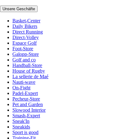
Unsere Geschäfte
Basket-Center
Daily Bikers
Direct Running
Direct-Volley
Espace Golf
Foot-Store
Galopp-Store
Golf and co
Handball-Store
House of Rugby
La sellerie de Maé
Nauti-wave
On-Fight
Padel-Expert
Pecheur-Store
Pet and Garden
Slowood Interior
Smash-Expert
Sneak'In
Sneakids
Sport is good
Training-Fit