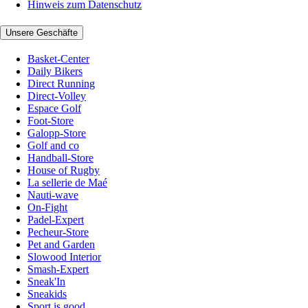
Hinweis zum Datenschutz
Unsere Geschäfte
Basket-Center
Daily Bikers
Direct Running
Direct-Volley
Espace Golf
Foot-Store
Galopp-Store
Golf and co
Handball-Store
House of Rugby
La sellerie de Maé
Nauti-wave
On-Fight
Padel-Expert
Pecheur-Store
Pet and Garden
Slowood Interior
Smash-Expert
Sneak'In
Sneakids
Sport is good