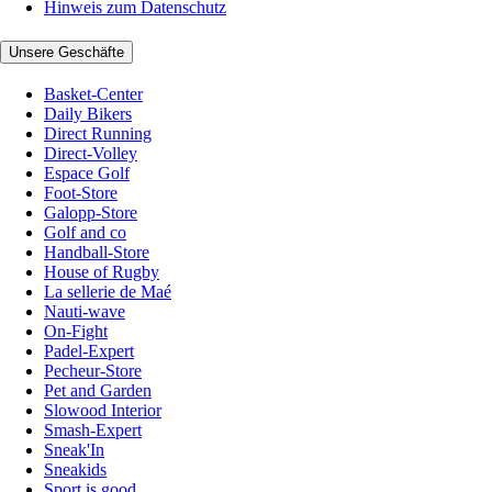
Hinweis zum Datenschutz
Unsere Geschäfte
Basket-Center
Daily Bikers
Direct Running
Direct-Volley
Espace Golf
Foot-Store
Galopp-Store
Golf and co
Handball-Store
House of Rugby
La sellerie de Maé
Nauti-wave
On-Fight
Padel-Expert
Pecheur-Store
Pet and Garden
Slowood Interior
Smash-Expert
Sneak'In
Sneakids
Sport is good