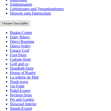
Zahlungsarten
Lieferkosten und Versandoptionen
Hinweis zum Datenschutz
Unsere Geschäfte
Basket-Center
Daily Bikers
Direct Running
Direct-Volley
Espace Golf
Foot-Store
Galopp-Store
Golf and co
Handball-Store
House of Rugby
La sellerie de Maé
Nauti-wave
On-Fight
Padel-Expert
Pecheur-Store
Pet and Garden
Slowood Interior
Smash-Expert