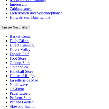
Impressum
Zahlungsarten
Lieferkosten und Versandoptionen
Hinweis zum Datenschutz
Unsere Geschäfte
Basket-Center
Daily Bikers
Direct Running
Direct-Volley
Espace Golf
Foot-Store
Galopp-Store
Golf and co
Handball-Store
House of Rugby
La sellerie de Maé
Nauti-wave
On-Fight
Padel-Expert
Pecheur-Store
Pet and Garden
Slowood Interior