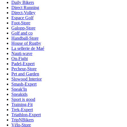
Daily Bikers
Direct Running
Direct-Volley
Espace Golf
Foot-Store
Galopp-Store
Golf and co
Handball-Store
House of Rugby
La sellerie de Maé
Nauti-wave
On-Fight
Padel-Expert
Pecheur-Store
Pet and Garden
Slowood Interior
Smash-Expert
Sneak'In
Sneakids
Sport is good
Training-Fit
Trek-Expert
Triathlon-Expert
TripNBikers
Vélo-Store